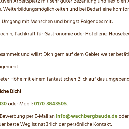
ktiven Arbeitsplatz mit sehr guter Bezahlung und flexiblen 
e, Weiterbildungsmöglichkeiten und bei Bedarf eine komfor
 am Umgang mit Menschen und bringst Folgendes mit:
Köchin, Fachkraft für Gastronomie oder Hotellerie, Housek
esammelt und willst Dich gern auf dem Gebiet weiter betät
ngagement
6 Meter Höhe mit einem fantastischen Blick auf das umgebe
iche Dich!
330
oder Mobil:
0170 3843505
.
e Bewerbung per E-Mail an
info@wachbergbaude.de
oder
r beste Weg ist natürlich der persönliche Kontakt.