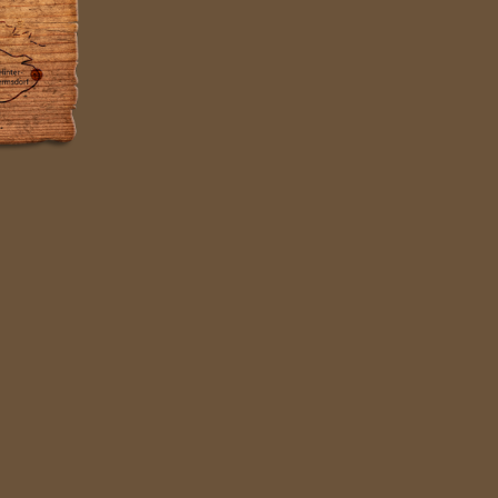
WACHBERG 495
M Ü. NN