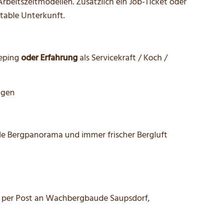
Arbeitszeitmodellen. Zusätzlich ein Job-Ticket oder
table Unterkunft.
eeping
oder Erfahrung
als Servicekraft / Koch /
igen
nde Bergpanorama und immer frischer Bergluft
 per Post an Wachbergbaude Saupsdorf,