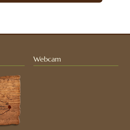
Webcam
SAUPSDORF
WACHBERG 495
M Ü. NN